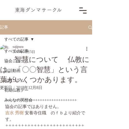
​東海ダンマサー
ク
ル
記事
すべての記事
sajipura
すべての記事
2018年12月5日
智慧について 仏教に
協会ニュース
は。「〇〇智慧」という言
法話動画
葉がいくつかあります。
仏教コラム
更新日：
2018年12月8日
初期仏教デー
みんなの冥想会
+++++++++++++++++++++++++++++++
協会の記事ではありません。
吉水 秀樹
 安養寺住職　のｆｂより紹介で
す。
+++++++++++++++++++++++++