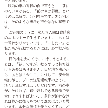
だと思います。
　以前の車の運転の例で言うと、「前に
のろい車がある」「前の車は邪魔」とい
うのは見解で、分別思考です。無分別と
は、そのような思考が浮かばない状態で
す。
 　ご存知のように、私たち人間は貪瞋痴
のエネルギーで生きています。「欲」は
一番わかりやすいです。「～したい」と
私たちが行動するときには、必ず欲があ
ります。
 　目的地を決めてそこに行こうとするこ
とは、「欲」ですが、欲をずっと持ち続
ける必要はありません。目的地を決めた
ら、あとは「今ここ」に住して、安全運
転に徹し、プロの送迎運転手のように
淡々と運転すればよいだけです。前の車
がおそければ、追い越しできる場所で安
全にそうすればよいし、条件が揃わなけ
れば静かに後ろをついて進めばよいと思
います。余分な感情を作らなくても、ど