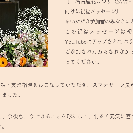
『「名古屋花まつり〈法話・
向けに祝福メッセージ』
をいただき参加者のみなさま
この祝福メッセージは初
YouTubeに
ア
ッ
プされてお
ご参加された方もされなか
ってください。
法話・冥想指導をおこなっていただき、スマナサーラ長
りました。
て、今後も、今できることを形にして、明るく元気に喜
い。