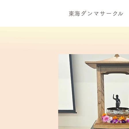
​東海ダンマサー
ク
ル