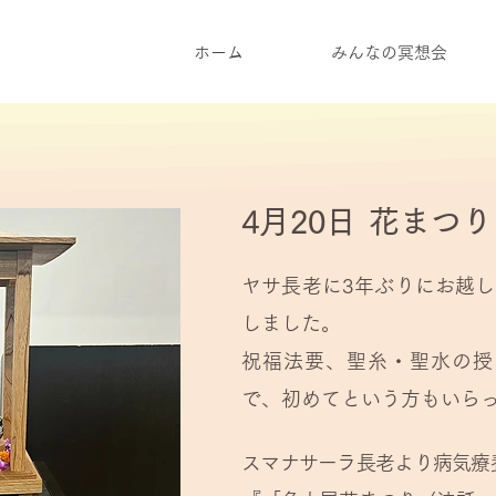
ホーム
みんなの冥想会
4月20
日
花まつり
ヤサ長老に3年ぶりにお越し
しました。
祝福法要、聖糸・聖水の授
で、初めてという方もいら
スマナサーラ長老より病気療