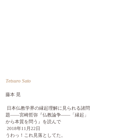
Tetsuro Sato
藤本 晃　
 日本仏教学界の縁起理解に見られる諸問
題――宮崎哲弥『仏教論争――「縁起」
から本質を問う』を読んで
 2018年11月22日
うわっ！これ見落としてた。