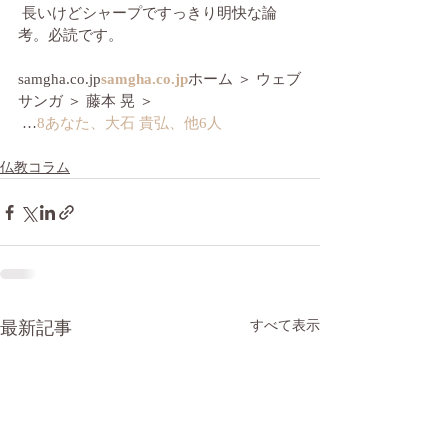
 長いけどシャープですっきり明快な論
考。必読です。
samgha.co.jp
samgha.co.jp
ホーム ＞ ウェブ
サンガ ＞ 藤本 晃 ＞
 …
8あなた、大石 貴弘、他6人
仏教コラム
最新記事
すべて表示