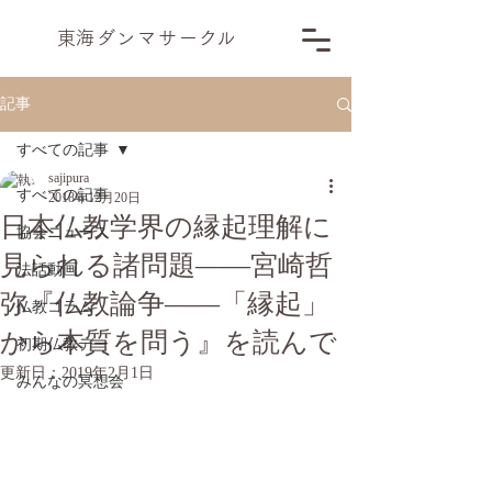
​東海ダンマサー
ク
ル
記事
すべての記事
sajipura
すべての記事
2018年12月20日
日本仏教学界の縁起理解に
協会ニュース
見られる諸問題――宮崎哲
法話動画
弥『仏教論争――「縁起」
仏教コラム
から本質を問う』を読んで
初期仏教デー
更新日：
2019年2月1日
みんなの冥想会