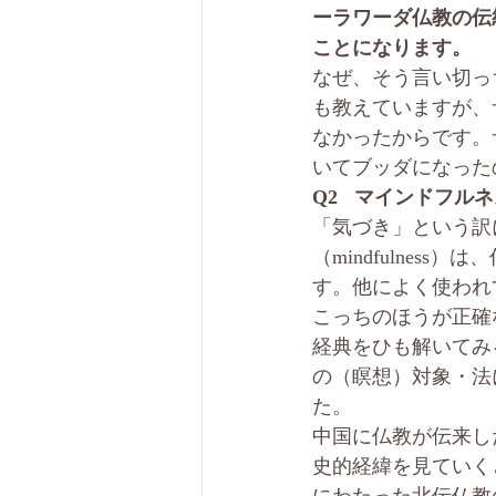
ーラワーダ仏教の伝
ことになります。
なぜ、そう言い切っ
も教えていますが、
なかったからです。
いてブッダになった
Q2   マインドフ
「気づき」という訳
（mindfulness
す。他によく使われて
こっちのほうが正確
経典をひも解いてみ
の（瞑想）対象・法
た。
中国に仏教が伝来した
史的経緯を見ていく