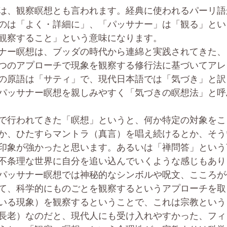
は、観察瞑想とも言われます。経典に使われるパーリ語
のは「よく・詳細に」、「パッサナー」は「観る」とい
観察すること」という意味になります。
ナー瞑想は、ブッダの時代から連綿と実践されてきた、
つのアプローチで現象を観察する修行法に基づいてアレ
の原語は「サティ」で、現代日本語では「気づき」と訳
パッサナー瞑想を親しみやすく「気づきの瞑想法」と呼
で行われてきた「瞑想」というと、何か特定の対象をこ
か、ひたすらマントラ（真言）を唱え続けるとか、そう
印象が強かったと思います。あるいは「禅問答」という
不条理な世界に自分を追い込んでいくような感じもあり
パッサナー瞑想では神秘的なシンボルや呪文、こころが
て、科学的にものごとを観察するというアプローチを取
いる現象）を観察するということで、これは宗教という
長老）なのだと、現代人にも受け入れやすかった、フィ