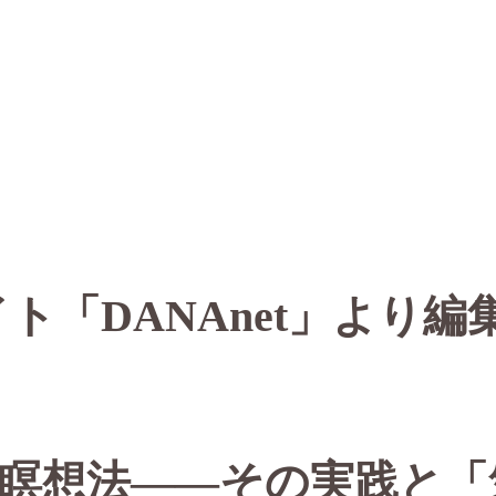
イト「DANAnet」より編
瞑想法――その実践と「