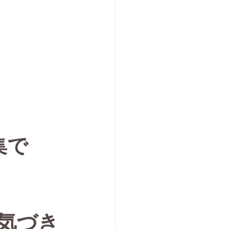
集で
気づき