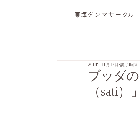
​東海ダンマサー
ク
ル
2018年11月17日
読了時間: 
ブッダの
（sati