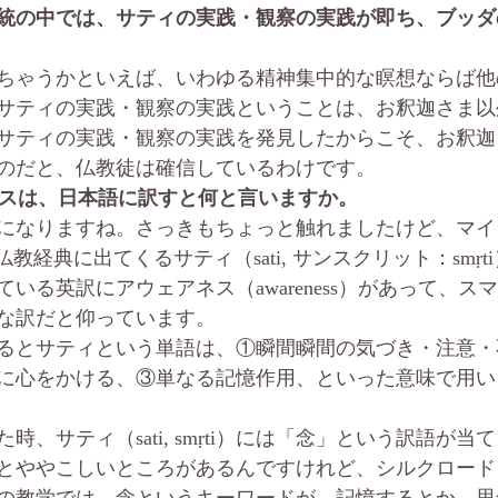
統の中では、サティの実践・観察の実践が即ち、ブッダ
ちゃうかといえば、いわゆる精神集中的な瞑想ならば他
サティの実践・観察の実践ということは、お釈迦さま以
サティの実践・観察の実践を発見したからこそ、お釈迦
のだと、仏教徒は確信しているわけです。
ルネスは、日本語に訳すと何と言いますか。
になりますね。さっきもちょっと触れましたけど、マイ
）は、仏教経典に出てくるサティ（sati, サンスクリット：smṛ
いる英訳にアウェアネス（awareness）があって、ス
な訳だと仰っています。
るとサティという単語は、①瞬間瞬間の気づき・注意・
に心をかける、③単なる記憶作用、といった意味で用い
時、サティ（sati, smṛti）には「念」という訳語が
とややこしいところがあるんですけれど、シルクロード