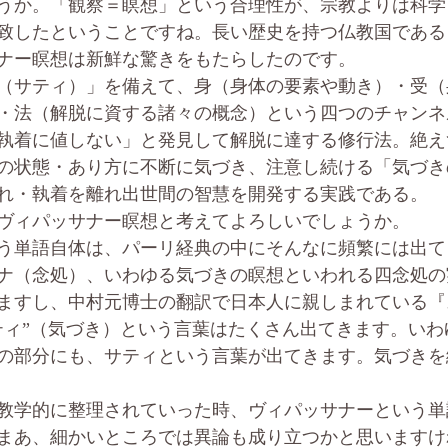
うか。「観察＝瞑想」という合理性が、宗教よりは科学
致したということですね。長い歴史を持つ仏教国である
ナー瞑想は新鮮な驚きをもたらしたのです。
（サティ）」を備えて、身（身体の要素や動き）・受（
・法（解脱に資する諸々の概念）という四つのチャンネ
執着に値しない」と発見して解脱に達する修行法。絶え
の状態・あり方に不断に気づき、注意し続ける「気づき
て、現象へのとらわれ・執
ヴィパッサナー瞑想と考えてよろしいでしょうか。
う単語自体は、パーリ経典の中にそんなに頻繁には出て
ナ（念処）、いわゆる気づきの瞑想といわれる四念処の
ますし、中村元博士の翻訳で日本人に親しまれている『
ティ”（気づき）という言葉はたくさん出てきます。いわ
の部分にも、サティという言葉が出てきます。気づきを
教学的に整理されていった時、ヴィパッサナーという単
まあ、細かいところでは異論も成り立つかと思いますけ