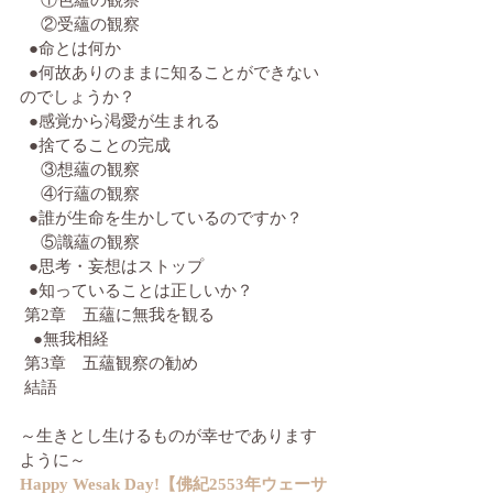
 　①色蘊の観察
 　②受蘊の観察
  ●命とは何か
  ●何故ありのままに知ることができない
のでしょうか？
  ●感覚から渇愛が生まれる
  ●捨てることの完成
 　③想蘊の観察
 　④行蘊の観察
  ●誰が生命を生かしているのですか？
 　⑤識蘊の観察
  ●思考・妄想はストップ
  ●知っていることは正しいか？
 第2章　五蘊に無我を観る
   ●無我相経
 第3章　五蘊観察の勧め
 結語
～生きとし生けるものが幸せであります
ように～
Happy Wesak Day!【佛紀2553年ウェーサ