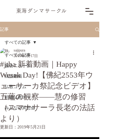
​東海ダンマサー
ク
ル
記事
すべての記事
sajipura
すべての記事
2019年5月17日
#jtba 新着動画｜Happy
協会ニュース
Wesak Day!【佛紀2553年ウ
法話動画
ェーサーカ祭記念ビデオ】
仏教コラム
五蘊の観察――慧の修習
初期仏教デー
（スマナサーラ長老の法話
みんなの冥想会
より）
更新日：
2019年5月21日