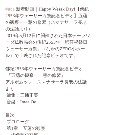
#jtba 
新着動画｜Happy Wesak Day!【佛紀
2553年ウェーサーカ祭記念ビデオ】五蘊
の観察――慧の修習（スマナサーラ長老
の法話より）
2019年5月12日に開催された日本テーラワ
ーダ仏教協会の佛紀2553年「釈尊祝祭日
ウェーサーカ祭」（なかのZERO小ホー
ル）で上映された記念ビデオです。
佛紀2553年ウェーサーカ祭記念ビデオ
 『五蘊の観察――慧の修習』
アルボムッレ・スマナサーラ長老の法話
より
 編集：三幡正実
 音楽：Imee Ooi
目次
 プロローグ
 第1章　五蘊の観察