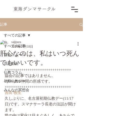
​東海ダンマサー
ク
ル
記事
すべての記事
sajipura
すべての記事
2024年11月18日
肝心なのは、私はいつ死ん
協会ニュース
でもいいです。
法話動画
++++++++++++++++++++++++++++++++
仏教コラム
協会の記事ではありません。
初期仏教デー
 サークル仲間の所感です。 　
++++++++++++++++++++++++++++++++
みんなの冥想会
吉田 牧生
久しぶりに、名古屋初期仏教デー(11/17 
日)です。スマナサーラ長老の法話が聞け
ます。
世の中は変化は目まぐるしく、あちらで