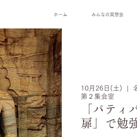
ホーム
みんなの冥想会
10月26日(土)
  |  
第２集会室
「パティ
扉」で勉