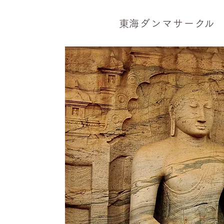
​東海ダンマサー
ク
ル