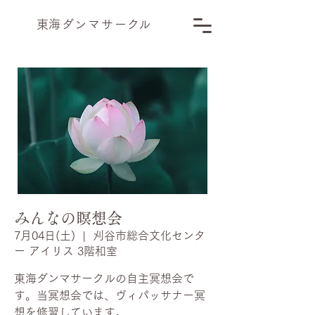
​東海ダンマサー
ク
ル
みんなの瞑想会
7月04日(土)
  |  
刈谷市総合文化センタ
ー アイリス 3階和室
東海ダンマサークルの自主冥想会で
す。当冥想会では、ヴィパッサナー冥
想を修習しています。