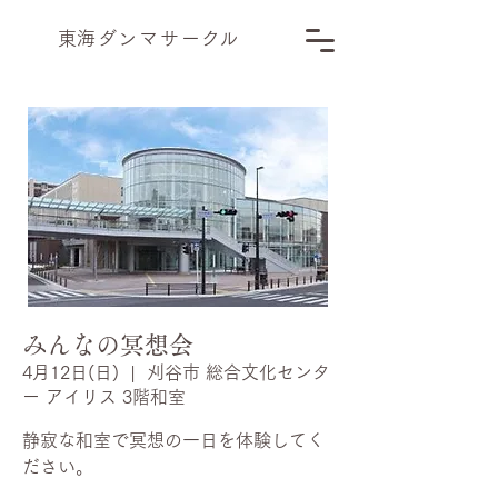
​東海ダンマサー
ク
ル
みんなの冥想会
4月12日(日)
  |  
刈谷市 総合文化センタ
ー アイリス 3階和室
静寂な和室で冥想の一日を体験してく