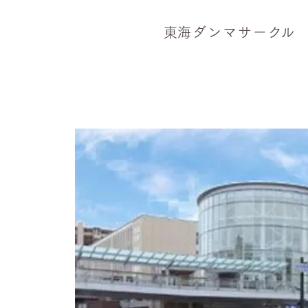
​東海ダンマサー
ク
ル