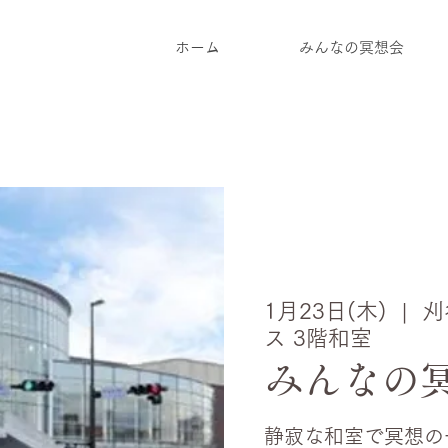
ホーム
みんなの冥想会
1月23日(木)
  |  
刈
ス 3階和室
みんなの冥想