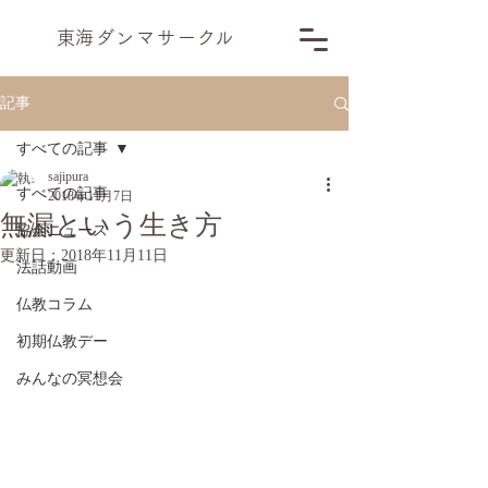
​東海ダンマサー
ク
ル
記事
すべての記事
sajipura
すべての記事
2018年11月7日
無漏という生き方
協会ニュース
更新日：
2018年11月11日
法話動画
仏教コラム
初期仏教デー
みんなの冥想会