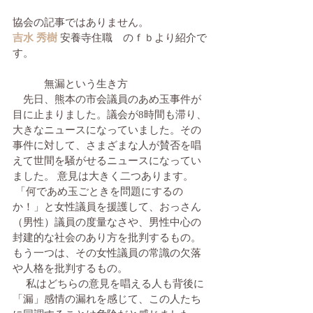
協会の記事ではありません。
吉水 秀樹
 安養寺住職　のｆｂより紹介で
す。
　　　無漏という生き方
　先日、熊本の市会議員のあめ玉事件が
目に止まりました。議会が8時間も滞り、
大きなニュースになっていました。その
事件に対して、さまざまな人が賛否を唱
えて世間を騒がせるニュースになってい
ました。 意見は大きく二つあります。
 「何であめ玉ごときを問題にするの
か！」と女性議員を援護して、おっさん
（男性）議員の度量なさや、男性中心の
封建的な社会のあり方を批判するもの。
もう一つは、その女性議員の常識の欠落
や人格を批判するもの。
 　私はどちらの意見を唱える人も背後に
「漏」感情の漏れを感じて、この人たち