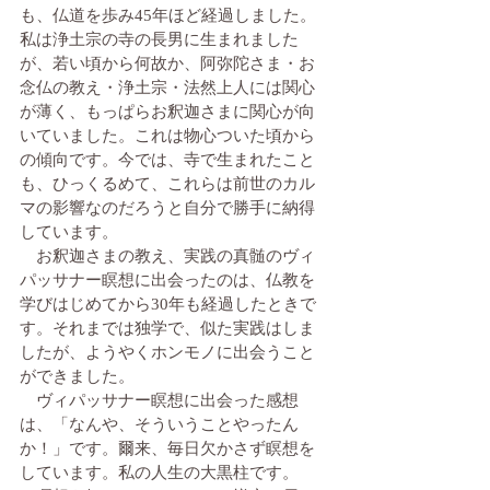
も、仏道を歩み45年ほど経過しました。
私は浄土宗の寺の長男に生まれました
が、若い頃から何故か、阿弥陀さま・お
念仏の教え・浄土宗・法然上人には関心
が薄く、もっぱらお釈迦さまに関心が向
いていました。これは物心ついた頃から
の傾向です。今では、寺で生まれたこと
も、ひっくるめて、これらは前世のカル
マの影響なのだろうと自分で勝手に納得
しています。
　お釈迦さまの教え、実践の真髄のヴィ
パッサナー瞑想に出会ったのは、仏教を
学びはじめてから30年も経過したときで
す。それまでは独学で、似た実践はしま
したが、ようやくホンモノに出会うこと
ができました。
　ヴィパッサナー瞑想に出会った感想
は、「なんや、そういうことやったん
か！」です。爾来、毎日欠かさず瞑想を
しています。私の人生の大黒柱です。