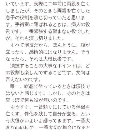
いています。実際に二年前に両親を亡く
しましたが、そのときも両親を亡くした
息子の役割を演じ切っていたと思いま
す。手術室に運ばれるときは、病人の役
割です。一番緊張する望まない役でした
が、それも演じ切りました。
　すべて演技だから、ほんとうに、腹が
立ったり、感情的にはなりません。そう
なったら、それは大根役者です。
　演技することの大事なポイントは、ど
の役割も楽しんですることです。文句は
言えないのです。
　唯一、瞑想で坐っているときは演技で
はないと感じます。しかし、そのときは
空っぽで何も役が無いのです。
　もうすぐ、一番頼りにしている伴侶を
亡くす、伴侶を残して自分が去る、とい
う大役がいよいよ廻ってきます。一番大
きなdukkhaで、一番大切な舞台になると
思いまが、それもボケずに淡々と演じた