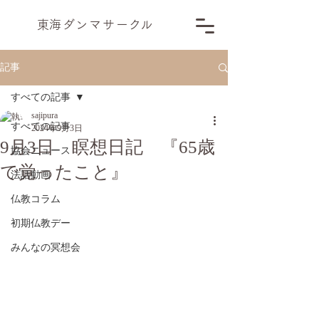
​東海ダンマサー
ク
ル
記事
すべての記事
sajipura
すべての記事
2024年9月3日
9月3日 瞑想日記 『65歳
協会ニュース
で覚ったこと』
法話動画
仏教コラム
初期仏教デー
みんなの冥想会