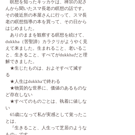
　瞑想を知ったキッカケは、禅宗の尼さ
んから聞いたスマ長老の瞑想の話です。
その後近所の本屋さんに行って、スマ長
老の瞑想指導の本を買って、その日から
はじめました。
　ありのままを観察する瞑想を続けて、
dukkha（苦聖諦）カラクリがようやく見
えて来ました。生まれること、老いるこ
と、生きること、すべてがdukkhaだと理
解できました。
　★生じたものは、およそすべて滅す
る　
　★人生はdukkhaで終わる　
　★物質的な世界に、価値のあるものな
ど存在しない
　★すべてのものごとは、執着に値しな
い
　65歳になって私が実感として覚ったこ
とは、
　『生きること、人生って芝居のような
もの』です。