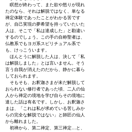
　瞑想が終わって、また欲や怒りが現れ
たのなら、それは解脱ではなく、単なる
禅定体験であったことがわかる筈です
が、自己実現の夢希望を持っていたいた
人は、そこで「私は達成した」と勘違い
するのでしょう。この手の自称聖者は、
仏教系でもヨガ系スピリチュアル系で
も、けっこういます。
　ほんとうに解脱した人は、決して「私
は解脱しました」とは言いません。そう
言う自我が消えたのだから、静かに暮ら
しておられます。
　そもそも、お釈迦さまが未だ解脱して
おられない修行者であった頃、二人の仙
人から禅定の境地を学び自らその境地に
達した話は有名です。しかし、お釈迦さ
まは、「これは私が求めている苦しみか
らの完全な解脱ではない」と師匠の仙人
から離れました。
　初禅から、第二禅定、第三禅定…と、