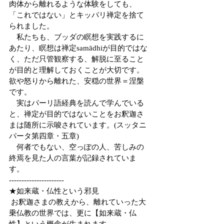
肉体から離れるような体験をしても、
「これではない」とキッパリ禅定を捨て
られました。
　私たちも、ブッダの瞑想を実践するに
あたり、瞑想は禅定samādhiが目的ではな
く、ただ只管観察する、解脱に至ること
が目的と理解しておくことが大切です。
欲や怒りから離れた、安穏の世界＝涅槃
です。
　実はパーリ語経典を読んで学んでいる
と、禅定が目的ではないことをお釈迦さ
まは随所に示唆されています。(スッタニ
パータ第四章・五章)
　何者でもない、空っぽの人、苦しみの
終焉を見た人の言葉が記録されていま
す。
----------------------
★如来蔵・仏性という邪見
 お釈迦さまの教えから、離れていった大
乗仏教の世界では、更に【如来蔵・仏
性】という概念が生まれます。