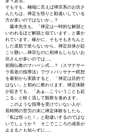
多々ある。
そもそも、極端に言えば禅宗系のお坊さ
んたちは、禅定を悟りと勘違いしている
方が多いのではないか…？
　藤本先生も、「禅定は一時的な解脱と
いわれるほど解脱と似ています」と書か
れています。確かに、そもそもきちんと
した道筋で坐らないから、禅定自体が起
こり難い…禅宗なのに初禅もしらないお
坊さんが多いのでは…。
初期仏教のマハーシ式…？（スマナサー
ラ長老の指導法）でヴィパッサナー瞑想
を最初から実践すると、「禅定は目的で
はない」と初めに教わります。禅定体験
が起きても、「あぁ…こういうことも起
こる」と軽く流して観察を進めます。
　このような指導を受けていない人が、
長時間の苦労の末に禅定体験をしたら、
「私は悟った！」と勘違いするのではな
いでしょうか？　そこでこころの成長が
止まるとも知らずに…。