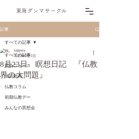
​東海ダンマサー
ク
ル
記事
すべての記事
sajipura
すべての記事
2025年9月1日
8月23日 瞑想日記 『仏教
協会ニュース
界の大問題』
法話動画
仏教コラム
初期仏教デー
みんなの冥想会