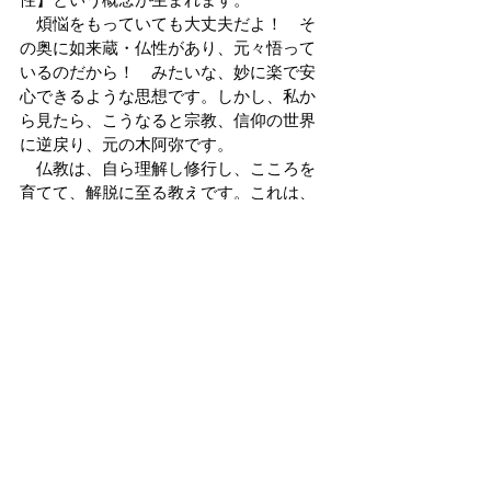
　煩悩をもっていても大丈夫だよ！　そ
の奥に如来蔵・仏性があり、元々悟って
いるのだから！　みたいな、妙に楽で安
心できるような思想です。しかし、私か
ら見たら、こうなると宗教、信仰の世界
に逆戻り、元の木阿弥です。
　仏教は、自ら理解し修行し、こころを
育てて、解脱に至る教えです。これは、
従来の宗教・信仰という、カテゴリーに
は入りません。
　世界の三大宗教などと、同レベルで理
解することが間違いです。仏教は人間界
を超える為の教えです。（実践する者が
涅槃に至る＝無生）