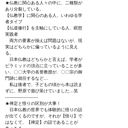
★仏教に関心ある人々の中に、二種類が
あり分裂している。
【仏教学】に関心のある人、いわゆる学
者タイプ
【仏道修行】を主軸にしている人、瞑想
実践者
　両方の要素が揃えば問題はないが、現
実はどちらかに偏っているように見え
る。
　日本仏教はどちらかと言えば、学者が
ピラミッドの頂点に立っていることが多
い、〇〇大学の名誉教授が、〇〇宗の御
門跡に就任するなど…
　私は後者で、子どもの頃から本は読ま
ずに、野原で遊び呆けていました…笑
-----------------------
★禅定と悟りの区別が大事！
　日本仏教の世界でも体験的に悟りの話
が出てくるのですが、それが【悟り】で
はなくて、【禅定】の話であることが