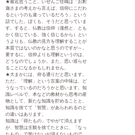
★最近思うこと。いぜんご住職は「お釈
迦さまの考えから言えば、信仰にこだわ
るというのも違っているだろう」という
話でした。ぼくも、そうだと思っていま
す。すると、仏教は信仰（漫然と、とも
かく信じている、強く信じるから）とい
うよりも、仏教の見方を理解することが
本質ではないのかなと思うのですが～。
要するに、信仰よりも理解というのは、
どうなのでしょうか。また、思い巡らせ
ることになるかもしれません。
★大まかには、仰る通りだと思います。
ただ、「理解」という言葉の中味は、ど
うなっているのだろうかと思います。知
識レベルで、本などの教材から思考の産
物として、新たな知識を貯めることと、
知識を捨てて「智慧」があらわれるのと
の違いはあります。
知識は「得たもの」でやがて消えます
が、智慧は主観を捨てたときに、「なっ
たもの」で形はないが消えないもので