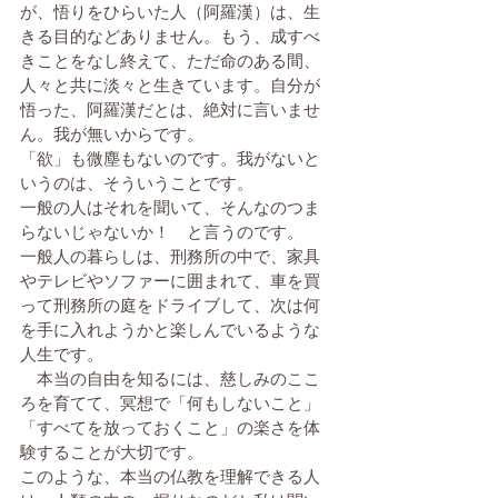
が、悟りをひらいた人（阿羅漢）は、生
きる目的などありません。もう、成すべ
きことをなし終えて、ただ命のある間、
人々と共に淡々と生きています。自分が
悟った、阿羅漢だとは、絶対に言いませ
ん。我が無いからです。
「欲」も微塵もないのです。我がないと
いうのは、そういうことです。
一般の人はそれを聞いて、そんなのつま
らないじゃないか！　と言うのです。
一般人の暮らしは、刑務所の中で、家具
やテレビやソファーに囲まれて、車を買
って刑務所の庭をドライブして、次は何
を手に入れようかと楽しんでいるような
人生です。
　本当の自由を知るには、慈しみのここ
ろを育てて、冥想で「何もしないこと」
「すべてを放っておくこと」の楽さを体
験することが大切です。
このような、本当の仏教を理解できる人