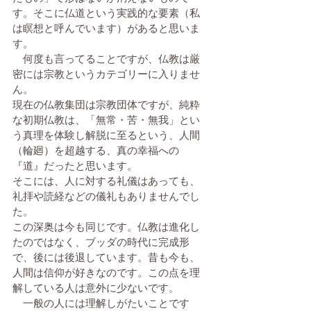
す。そこに仏道という実践的な要素（私
は瞑想と呼んでいます）があると思いま
す。
　何度も言ってることですが、仏教は厳
密には宗教というカテゴリーに入りませ
ん。
現在の仏教集団は宗教団体ですが、純粋
な初期仏教は、「無常・苦・無我」とい
う真理を体験し解脱に至るという、人間
（輪廻）を超越する、真の幸福への
『道』だったと思います。
そこには、人に対する礼儀はあっても、
礼拝や読経などの儀礼もありませんでし
た。
この深奥は今も同じです。仏教は進化し
たのではなく、ブッダの時代に完成形
で、後には後退しています。昔も今も、
人間は信仰が好きなのです。この点を理
解している人は意外に少ないです。
　一般の人には理解しがたいことです