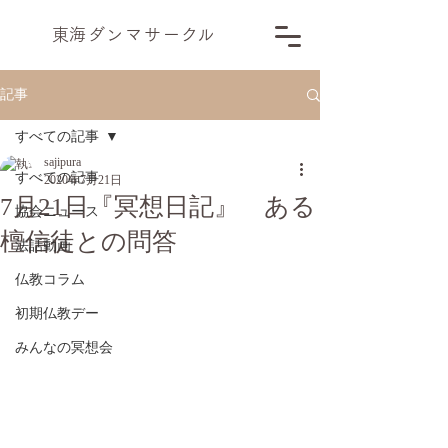
​東海ダンマサー
ク
ル
記事
すべての記事
sajipura
すべての記事
2020年7月21日
7月21日『冥想日記』 ある
協会ニュース
檀信徒との問答
法話動画
仏教コラム
初期仏教デー
みんなの冥想会