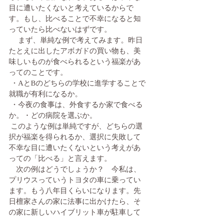
目に遭いたくないと考えているからで
す。もし、比べることで不幸になると知
っていたら比べないはずです。
 　まず、単純な例で考えてみます。昨日
たとえに出したアボガドの買い物も、美
味しいものが食べられるという福楽があ
ってのことです。
 ・AとBのどちらの学校に進学することで
就職が有利になるか。
 ・今夜の食事は、外食するか家で食べる
か。・どの病院を選ぶか。
 このような例は単純ですが、どちらの選
択が福楽を得られるか、選択に失敗して
不幸な目に遭いたくないという考えがあ
っての「比べる」と言えます。
　次の例はどうでしょうか？　今私は、
プリウスっていうトヨタの車に乗ってい
ます。もう八年目くらいになります。先
日檀家さんの家に法事に出かけたら、そ
の家に新しいハイブリット車が駐車して