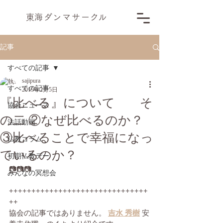
​東海ダンマサー
ク
ル
記事
すべての記事
sajipura
すべての記事
2019年2月5日
『比べる』について そ
協会ニュース
の二 ②なぜ比べるのか？
法話動画
③比べることで幸福になっ
仏教コラム
ているのか？
初期仏教デー
📷
📷📷
みんなの冥想会
+++++++++++++++++++++++++++++++
++
協会の記事ではありません。 
吉水 秀樹
 安