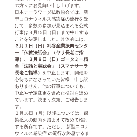
の方々にお見舞い申し上げます。
日本テーラワーダ仏教協会では、新
型コロナウィルス感染症の流行を受
けて、多数の参加が見込まれる公式
行事は３月15日（日）まで中止する
ことを決定しました。具体的には、
３月１日（日）刈谷産業振興センタ
ー「仏教法話会」（ヤサ長老ご指
導）、３月８日（日）ゴータミー精
舎「法話と実践会」（スマナサーラ
長老ご指導）
を中止します。開催を
心待ちになさっていた皆様、申し訳
ありません。他の行事についても、
中止や予定変更を含めた検討を進め
ています。決まり次第、ご報告しま
す。
３月16日（月）以降については、感
染拡大の動向を踏まえて改めて検討
する所存です。ただし、 新型コロナ
ウィルス感染症 の流行が終息するま