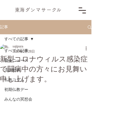
​東海ダンマサー
ク
ル
記事
すべての記事
sajipura
すべての記事
2020年2月28日
新型コロナウィルス感染症
協会ニュース
で闘病中の方々にお見舞い
法話動画
申し上げます。
仏教コラム
初期仏教デー
みんなの冥想会