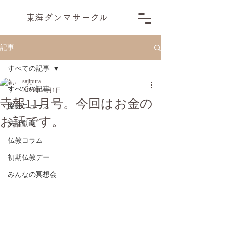
​東海ダンマサー
ク
ル
記事
すべての記事
sajipura
すべての記事
2024年11月1日
寺報11月号。今回はお金の
協会ニュース
お話です。
法話動画
仏教コラム
初期仏教デー
みんなの冥想会