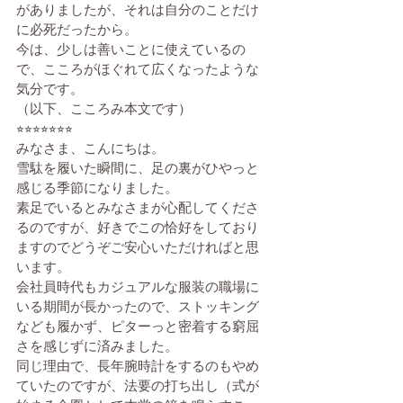
がありましたが、それは自分のことだけ
に必死だったから。
今は、少しは善いことに使えているの
で、こころがほぐれて広くなったような
気分です。
（以下、こころみ本文です）
⭐︎
⭐︎⭐︎⭐︎⭐︎⭐︎⭐︎
みなさま、こんにちは。
雪駄を履いた瞬間に、足の裏がひやっと
感じる季節になりました。
素足でいるとみなさまが心配してくださ
るのですが、好きでこの恰好をしており
ますのでどうぞご安心いただければと思
います。
会社員時代もカジュアルな服装の職場に
いる期間が長かったので、ストッキング
なども履かず、ピターっと密着する窮屈
さを感じずに済みました。
同じ理由で、長年腕時計をするのもやめ
ていたのですが、法要の打ち出し（式が