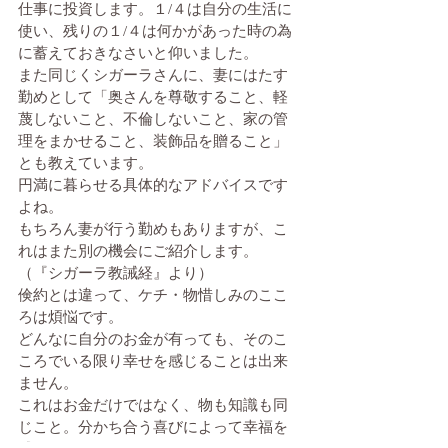
仕事に投資します。１/４は自分の生活に
使い、残りの１/４は何かがあった時の為
に蓄えておきなさいと仰いました。
また同じくシガーラさんに、妻にはたす
勤めとして「奥さんを尊敬すること、軽
蔑しないこと、不倫しないこと、家の管
理をまかせること、装飾品を贈ること」
とも教えています。
円満に暮らせる具体的なアドバイスです
よね。
もちろん妻が行う勤めもありますが、こ
れはまた別の機会にご紹介します。
（『シガーラ教誡経』より）
倹約とは違って、ケチ・物惜しみのここ
ろは煩悩です。
どんなに自分のお金が有っても、そのこ
ころでいる限り幸せを感じることは出来
ません。
これはお金だけではなく、物も知識も同
じこと。分かち合う喜びによって幸福を