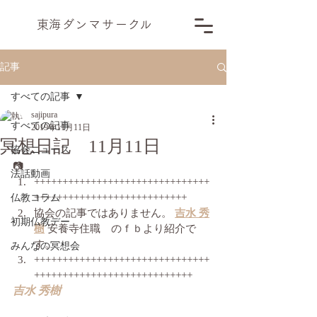
​東海ダンマサー
ク
ル
記事
すべての記事
sajipura
すべての記事
2019年11月11日
冥想日記 11月11日
協会ニュース
📷
法話動画
+++++++++++++++++++++++++++++++
+++++++++++++++++++++++++++
仏教コラム
協会の記事ではありません。 
吉水 秀
初期仏教デー
樹
 安養寺住職　のｆｂより紹介で
す。
みんなの冥想会
+++++++++++++++++++++++++++++++
++++++++++++++++++++++++++++
吉水 秀樹