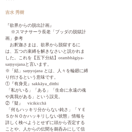
吉水 秀樹
『欲界からの脱出計画』
 　※スマナサーラ長老「ブッダの脱獄計
画」参考
　お釈迦さまは、欲界から脱獄するに
は、五つの束縛を解きなさいと説かれま
した。これを【五下分結】orambhāgiya-
saṃyojanaと言います。
※「結」saṃyojana とは、人々を輪廻に縛
り付けるという意味です。
①『有身見』sakkāya_ditthi　
 「私がいる」「ある」「生命に永遠の魂
や真我がある」という誤見。
②『疑』　vicikicchā　
 「何もハッキリ分からない鈍さ」「ＹＥ
ＳかＮＯかハッキリしない状態」情報を
詳しく検べようとせずに頭から否定する
ことや、人からの伝聞を鵜呑みにして信