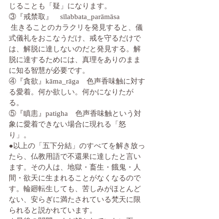
じることも「疑」になります。
③『戒禁取』　sīlabbata_parāmāsa
 生きることのカラクリを発見すると、儀
式儀礼をおこなうだけ、戒を守るだけで
は、解脱に達しないのだと発見する。解
脱に達するためには、真理をありのまま
に知る智慧が必要です。
④『貪欲』kāma_rāga　色声香味触に対す
る愛着。何か欲しい。何かになりたが
る。
⑤『瞋恚』patigha　色声香味触という対
象に愛着できない場合に現れる「怒
り」。
●以上の「五下分結」のすべてを解き放っ
たら、仏教用語で不還果に達したと言い
ます。その人は、地獄・畜生・餓鬼・人
間・欲天に生まれることがなくなるので
す。輪廻転生しても、苦しみがほとんど
ない、安らぎに満たされている梵天に限
られると説かれています。