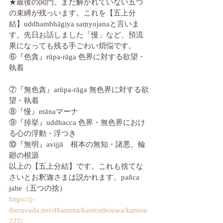
★最後の関門。まだ解かれていない五つ
の束縛が残っいます。これを【五上分
結】uddhambhāgiya saṃyojanaと言いま
す。先日お話しました「慢」など、預流
果になっても残る手ごわい煩悩です。
⑥『色貪』rūpa-rāga 色界に対する欲望・
執着
⑦『無色貪』arūpa-rāga 無色界に対する欲
望・執着
⑧『慢』mānaマーナ
⑨『掉挙』uddhacca 色界・無色界におけ
る心の浮動・浮つき
⑩『無明』avijjā　根本の無知・諸悪、輪
廻の根源
以上の【五上分結】です。これも捨てな
さいとお釈迦さまは説かれます。pañca 
jahe（五つの捨）
https://j-
theravada.net/dhamma/kantouhouwa/kantou
227/