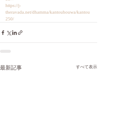
https://j-
theravada.net/dhamma/kantouhouwa/kantou
250/
最新記事
すべて表示