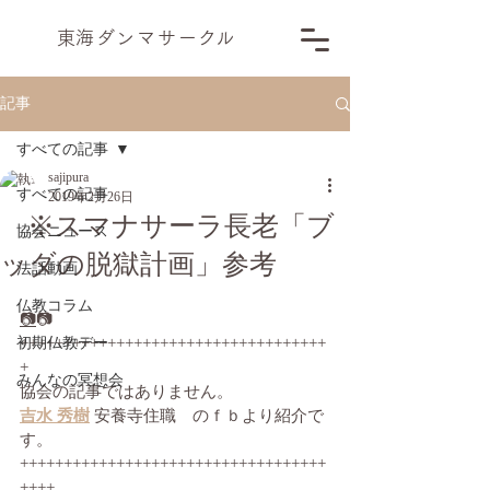
​東海ダンマサー
ク
ル
記事
すべての記事
sajipura
すべての記事
2019年2月26日
※スマナサーラ長老「ブ
協会ニュース
ッダの脱獄計画」参考
法話動画
仏教コラム
📷
📷
初期仏教デー
+++++++++++++++++++++++++++++++++++
+
みんなの冥想会
協会の記事ではありません。
吉水 秀樹
 安養寺住職　のｆｂより紹介で
す。
+++++++++++++++++++++++++++++++++++
++++