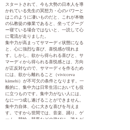
スタートされて、今も大勢の日本人を導
かれている先生の冥想力・心のパワーと
はこのように凄いものだと、これが本物
の仏教徒の修業であると、坐ってグーグ
ー寝ている場合ではないと、一読して心
に電流が走りました。
集中力が高まってサマーディ状態になる
と、心に強烈な喜び、喜悦感が現れま
す。しかし、欲から得られる喜びと、サ
マーディから得られる喜悦感とは、方向
が正反対なので、サマーディを作るため
には、欲から離れること（vivicceva 
kāmehi）が不可欠の条件となります。一
般的に、集中力は日常生活においても役
に立つものです。集中力がない人には、
なに一つ成し遂げることができません。
集中力自体、心に大きな喜びを与えま
す。ですから世間では、音楽、踊り、ゲ
ーム、競輪・競馬などの遊びに、誰もが
簡単に惹かれてしまう。しかしそれらに