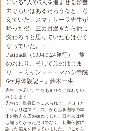
にいる5人や6人を進ませる影響
力ぐらいはあるだろうなと、考
えていた。スマナサーラ先生が
帰った後、三カ月過ぎたら他に
変わろうと思っていた心はなく
なっていた。・・・
Patipadā（1994.9.24発行）「旅
のおわり、そして旅のはじま
り　－ミャンマー・マハシ寺院
6ケ月体験記－」鈴木一生
先生、お若い。でもあまり今と違わない
気もします
先生は、単身日本に来られて、ゼロ（と
いうより超マイナス）からお釈迦様の本
来の教えを広め始めました。日本人は何
も知らなかっただけでなく、初期仏教に
誤った偏見を持っていました。そこから