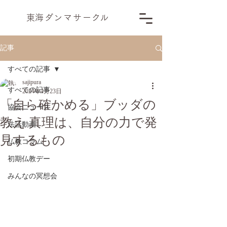
​東海ダンマサー
ク
ル
記事
すべての記事
sajipura
すべての記事
2024年4月23日
「自ら確かめる」ブッダの
協会ニュース
教え 真理は、自分の力で発
法話動画
見するもの
仏教コラム
初期仏教デー
みんなの冥想会