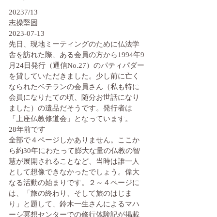
20237/13
志操堅固
2023-07-13
先日、現地ミーティングのために仏法学
舎を訪れた際、ある会員の方から1994年9
月24日発行（通信No.27）のパティパダー
を貸していただきました。少し前に亡く
なられたベテランの会員さん（私も特に
会員になりたての頃、随分お世話になり
ました）の遺品だそうです。発行者は
「上座仏教修道会」となっています。
28年前です
全部で４ページしかありません。ここか
ら約30年にわたって膨大な量の仏教の智
慧が展開されることなど、当時は誰一人
として想像できなかったでしょう。偉大
なる活動の始まりです。２～４ページに
は、「旅の終わり、そして旅のはじま
り」と題して、鈴木一生さんによるマハ
ーシ冥想センターでの修行体験記が掲載