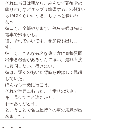
それに当日は朝から、みんなで花御堂の
飾り付けなどタップリ準備する。9時頃か
ら19時くらいになる。ちょっと長いわ
な〜
彼曰く。全部やります。俺ら夫婦は先に
電車で帰るかも。
彼、それでいいです。参加費も出しま
す。
彼曰く。こんな有名な偉い方に直接質問
出来る機会があるなんて凄い。是非直接
に質問したい。行きたい。
彼は、暫くのあいだ背筋を伸ばして黙想
していた。
ほんなら一緒に行こう。
それで手元にあった、「幸せの法則」
を、見せてこれ読むかと。
わ〜ありがとう。
ということで名古屋行きの車の用意が出
来ました。