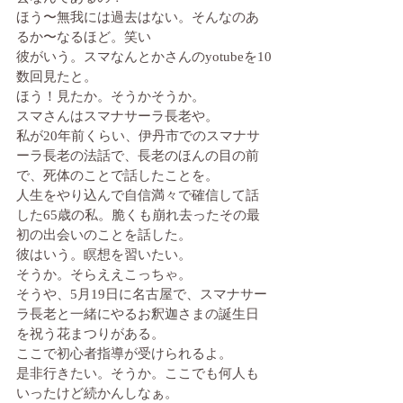
ほう〜無我には過去はない。そんなのあ
るか〜なるほど。笑い
彼がいう。スマなんとかさんのyotubeを10
数回見たと。
ほう！見たか。そうかそうか。
スマさんはスマナサーラ長老や。
私が20年前くらい、伊丹市でのスマナサ
ーラ長老の法話で、長老のほんの目の前
で、死体のことで話したことを。
人生をやり込んで自信満々で確信して話
した65歳の私。脆くも崩れ去ったその最
初の出会いのことを話した。
彼はいう。瞑想を習いたい。
そうか。そらええこっちゃ。
そうや、5月19日に名古屋で、スマナサー
ラ長老と一緒にやるお釈迦さまの誕生日
を祝う花まつりがある。
ここで初心者指導が受けられるよ。
是非行きたい。そうか。ここでも何人も
いったけど続かんしなぁ。